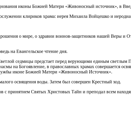
азднования иконы Божией Матери «Живоносный источник», в Вв
сослужении клириков храма: иерея Михаила Войцешко и иеродиа
рошения о мире, о здравии воинов-защитников нашей Веры и Оте
едь на Евангельское чтение дня.
ветлой седмицы предстает перед верующими единым светлым Па
агиасмы на Богоявление, в православных храмах совершается осв
службы иконе Божией Матери «Живоносный Источник».
алого освящения воды. Затем был совершен Крестный ход.
в с принятием Святых Христовых Тайн и преподал всем находящ