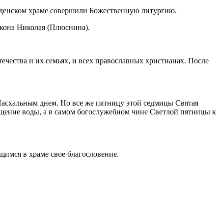
еденском храме совершили Божественную литургию.
кона Николая (Плюснина).
чества и их семьях, и всех православных христианах. После
схальным днем. Но все же пятницу этой седмицы Святая
ящение воды, а в самом богослужебном чине Светлой пятницы к
имся в храме свое благословение.