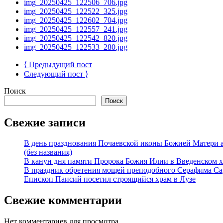
img_20250425_122506_706.jpg
img_20250425_122522_325.jpg
img_20250425_122602_704.jpg
img_20250425_122557_241.jpg
img_20250425_122542_820.jpg
img_20250425_122533_280.jpg
⟨ Предыдущий пост
Следующий пост ⟩
Поиск
Поиск
Свежие записи
В день празднования Почаевской иконы Божией Матери 
(без названия)
В канун дня памяти Пророка Божия Илии в Введенском 
В праздник обретения мощей преподобного Серафима Са
Епископ Паисий посетил строящийся храм в Лузе
Свежие комментарии
Нет комментариев для просмотра.