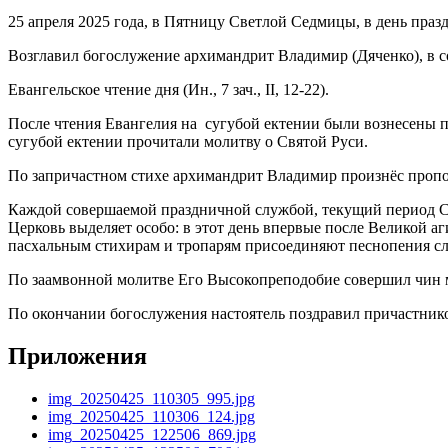
25 апреля 2025 года, в Пятницу Светлой Седмицы, в день пр
Возглавил богослужение архимандрит Владимир (Дяченко), в 
Евангельское чтение дня (Ин., 7 зач., II, 12-22).
После чтения Евангелия на сугубой ектении были вознесены п
сугубой ектении прочитали молитву о Святой Руси.
По запричастном стихе архимандрит Владимир произнёс пропов
Каждой совершаемой праздничной службой, текущий период С
Церковь выделяет особо: в этот день впервые после Великой 
пасхальным стихирам и тропарям присоединяют песнопения 
По заамвонной молитве Его Высокопреподобие совершил чин м
По окончании богослужения настоятель поздравил причастнико
Приложения
img_20250425_110305_995.jpg
img_20250425_110306_124.jpg
img_20250425_122506_869.jpg