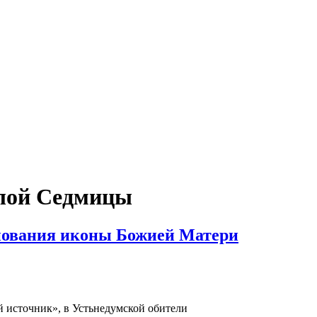
тлой Седмицы
нования иконы Божией Матери