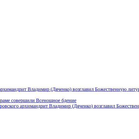
архимандрит Владимир (Дяченко) возглавил Божественную литу
храме совершили Всенощное бдение
ровского архимандрит Владимир (Дяченко) возглавил Божестве