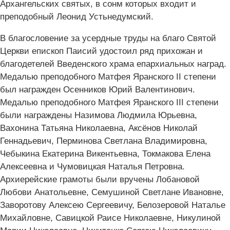
Архангельских святых, в сонм которых входит и
преподобный Леонид Устьнедумский.
В благословение за усердные труды на благо Святой
Церкви епископ Паисий удостоил ряд прихожан и
благодетелей Введенского храма епархиальных наград.
Медалью преподобного Матфея Яранского II степени
был награжден Осенников Юрий Валентинович.
Медалью преподобного Матфея Яранского III степени
были награждены Назимова Людмила Юрьевна,
Вахонина Татьяна Николаевна, Аксёнов Николай
Геннадьевич, Перминова Светлана Владимировна,
Чебыкина Екатерина Викентьевна, Токмакова Елена
Алексеевна и Чумовицкая Наталья Петровна.
Архиерейские грамоты были вручены Лобановой
Любови Анатольевне, Семушиной Светлане Ивановне,
Заворотову Алексею Сергеевичу, Белозеровой Наталье
Михайловне, Савицкой Раисе Николаевне, Никулиной