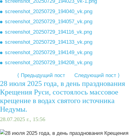
screenshot_20250729_194023_vk-1.png
screenshot_20250729_194040_vk.png
screenshot_20250729_194057_vk.png
screenshot_20250729_194116_vk.png
screenshot_20250729_194133_vk.png
screenshot_20250729_194149_vk.png
screenshot_20250729_194208_vk.png
⟨ Предыдущий пост
Следующий пост ⟩
28 июля 2025 года, в день празднования
Крещения Руси, состоялось массовое
крещение в водах святого источника
Недумы.
28.07.2025 г., 15:56