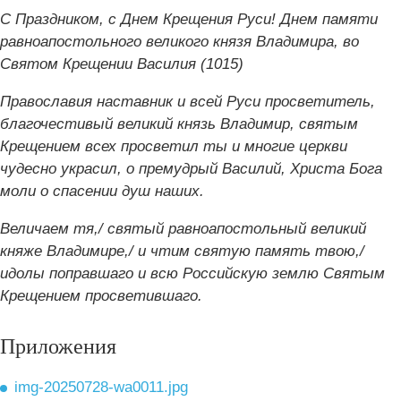
С Праздником, с Днем Крещения Руси! Днем памяти
равноапостольного великого князя Владимира, во
Святом Крещении Василия (1015)
Православия наставник и всей Руси просветитель,
благочестивый великий князь Владимир, святым
Крещением всех просветил ты и многие церкви
чудесно украсил, о премудрый Василий, Христа Бога
моли о спасении душ наших.
Велича‌ем тя,/ святы‌й равноапо‌стольный вели‌кий
кня‌же Влади‌мире,/ и чтим святу‌ю па‌мять твою‌,/
и‌долы попра‌вшаго и всю Росси‌йскую зе‌млю Святы‌м
Креще‌нием просвети‌вшаго.
Приложения
img-20250728-wa0011.jpg