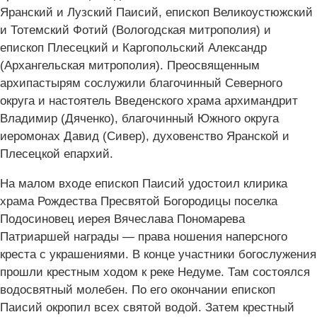
Яранский и Лузский Паисий, епископ Великоустюжский
и Тотемский Фотий (Вологодская митрополия) и
епископ Плесецкий и Каргопольский Александр
(Архангельская митрополия). Преосвященным
архипастырям сослужили благочинный Северного
округа и настоятель Введенского храма архимандрит
Владимир (Дяченко), благочинный Южного округа
иеромонах Давид (Сивер), духовенство Яранской и
Плесецкой епархий.
На малом входе епископ Паисий удостоил клирика
храма Рождества Пресвятой Богородицы поселка
Подосиновец иерея Вячеслава Пономарева
Патриаршей награды — права ношения наперсного
креста с украшениями. В конце участники богослужения
прошли крестным ходом к реке Недуме. Там состоялся
водосвятный молебен. По его окончании епископ
Паисий окропил всех святой водой. Затем крестный