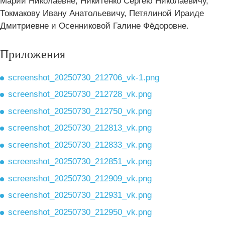
Марии Николаевне, Никитенко Сергею Николаевичу,
Токмакову Ивану Анатольевичу, Петялиной Ираиде
Дмитриевне и Осенниковой Галине Фёдоровне.
Приложения
screenshot_20250730_212706_vk-1.png
screenshot_20250730_212728_vk.png
screenshot_20250730_212750_vk.png
screenshot_20250730_212813_vk.png
screenshot_20250730_212833_vk.png
screenshot_20250730_212851_vk.png
screenshot_20250730_212909_vk.png
screenshot_20250730_212931_vk.png
screenshot_20250730_212950_vk.png