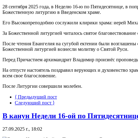
28 сентября 2025 года, в Неделю 16-ю по Пятидесятнице, в п
Божественную литургию в Введенском храме.
Его Высокопреподобию сослужили клирики храма: иерей Мих
За Божественной литургией читалось святое благовествование от 
После чтения Евангелия на сугубой ектении были возглашены 
Божественной литургией вознесли молитву о Святой Руси.
Перед Причастием архимандрит Владимир произнёс проповедь н
На отпусте настоятель поздравил верующих и духовенство хра
всем свое благословение.
После Литургии совершили молебен.
⟨ Предыдущий пост
Следующий пост ⟩
В канун Недели 16-ой по Пятидесятниц
27.09.2025 г., 18:02