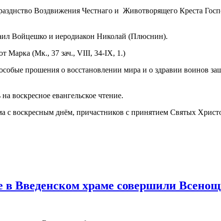
опразднство Воздвижения Честнаго и Животворящего Креста Госп
аил Войцешко и иеродиакон Николай (Плюснин).
Марка (Мк., 37 зач., VIII, 34-IX, 1.)
особые прошения о восстановлении мира и о здравии воинов за
а воскресное евангельское чтение.
ма с воскресным днём, причастников с принятием Святых Христ
е в Введенском храме совершили Всенощ