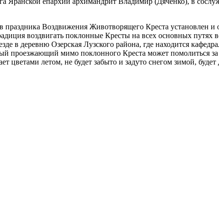
га Яранской епархии архимандрит Владимир (Дяченко), в сосл
 в праздника Воздвижения Животворящего Креста установлен и 
радиция воздвигать поклонные Кресты на всех основных путях в
зде в деревню Озерская Лузского района, где находится кафедр
ый проезжающий мимо поклонного Креста может помолиться за з
ет цветами летом, не будет забыто и задуто снегом зимой, будет