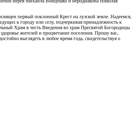
ужении иерея Михаила Войцешко и иеродиакона Николая
освящен первый поклонный Крест на лузской земле. Надеемся,
едущих к городу или селу, подчеркивая принадлежность к
альный Храм в честь Введения во храм Пресвятой Богородицы
доровье жителей и процветание поселения. Прошу вас,
 достойно выглядеть в любое время года, свидетельствуя о