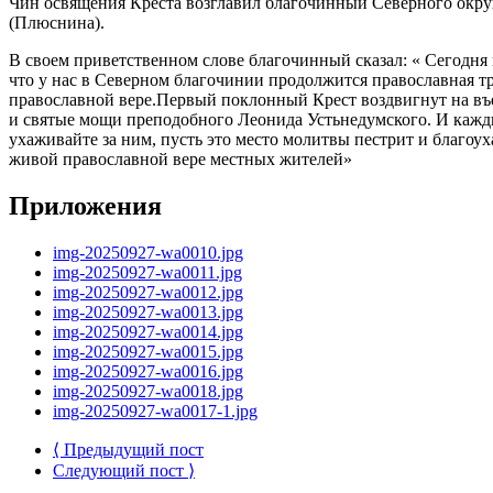
Чин освящения Креста возглавил благочинный Северного окру
(Плюснина).
В своем приветственном слове благочинный сказал: « Сегодня
что у нас в Северном благочинии продолжится православная т
православной вере.Первый поклонный Крест воздвигнут на въе
и святые мощи преподобного Леонида Устьнедумского. И кажд
ухаживайте за ним, пусть это место молитвы пестрит и благоуха
живой православной вере местных жителей»
Приложения
img-20250927-wa0010.jpg
img-20250927-wa0011.jpg
img-20250927-wa0012.jpg
img-20250927-wa0013.jpg
img-20250927-wa0014.jpg
img-20250927-wa0015.jpg
img-20250927-wa0016.jpg
img-20250927-wa0018.jpg
img-20250927-wa0017-1.jpg
⟨ Предыдущий пост
Следующий пост ⟩