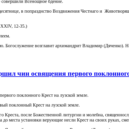
тидесятнице, в попразднство Воздвижения Честнаго и Животворя
 XXIV, 12-35.)
леем.
. Богослужение возглавит архимандрит Владимир (Дяченко). На
шил чин освящения первого поклонного 
ый поклонный Крест на лузской земле.
го Креста, после Божественной литургии и молебна, священнос
 до места установки верующие несли Крест на своих руках, смен