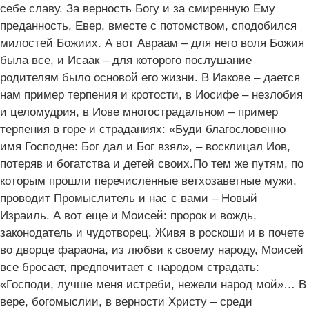
себе славу. За верность Богу и за смиренную Ему
преданность, Евер, вместе с потомством, сподобился
милостей Божиих. А вот Авраам – для него воля Божия
была все, и Исаак – для которого послушание
родителям было основой его жизни. В Иакове – дается
нам пример терпения и кротости, в Иосифе – незлобия
и целомудрия, в Иове многострадальном – пример
терпения в горе и страданиях: «Буди благословенно
имя Господне: Бог дал и Бог взял», – восклицал Иов,
потеряв и богатства и детей своих.По тем же путям, по
которым прошли перечисленные ветхозаветные мужи,
проводит Промыслитель и нас с вами – Новый
Израиль. А вот еще и Моисей: пророк и вождь,
законодатель и чудотворец. Живя в роскоши и в почете
во дворце фараона, из любви к своему народу, Моисей
все бросает, предпочитает с народом страдать:
«Господи, лучше меня истреби, нежели народ мой»… В
вере, богомыслии, в верности Христу – среди