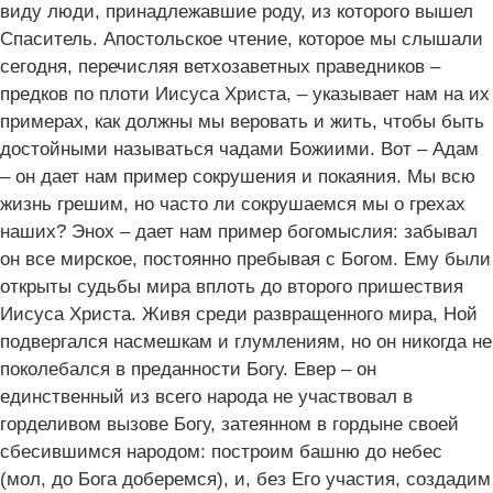
виду люди, принадлежавшие роду, из которого вышел
Спаситель. Апостольское чтение, которое мы слышали
сегодня, перечисляя ветхозаветных праведников –
предков по плоти Иисуса Христа, – указывает нам на их
примерах, как должны мы веровать и жить, чтобы быть
достойными называться чадами Божиими. Вот – Адам
– он дает нам пример сокрушения и покаяния. Мы всю
жизнь грешим, но часто ли сокрушаемся мы о грехах
наших? Энох – дает нам пример богомыслия: забывал
он все мирское, постоянно пребывая с Богом. Ему были
открыты судьбы мира вплоть до второго пришествия
Иисуса Христа. Живя среди развращенного мира, Ной
подвергался насмешкам и глумлениям, но он никогда не
поколебался в преданности Богу. Евер – он
единственный из всего народа не участвовал в
горделивом вызове Богу, затеянном в гордыне своей
сбесившимся народом: построим башню до небес
(мол, до Бога доберемся), и, без Его участия, создадим