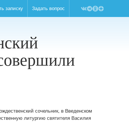
ть записку
Задать вопрос
енский
 совершили
 Рождественский сочельник, в Введенском
ственную литургию святителя Василия