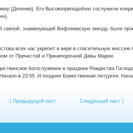
мир (Дяченко). Его Высокопреподобию сослужили клири
ин).
й свечой, знаменующей Вифлеемскую звезду, были проп
стова всех нас укрепит в вере в спасительную миссию 
ком от Пречистой и Пренепорочной Девы Марии.
ественское богослужение в праздник Рождества Господа
ачало в 23:55. И поздняя Божественная литургия. Начал
⟨ Предыдущий пост
Следующий пост ⟩