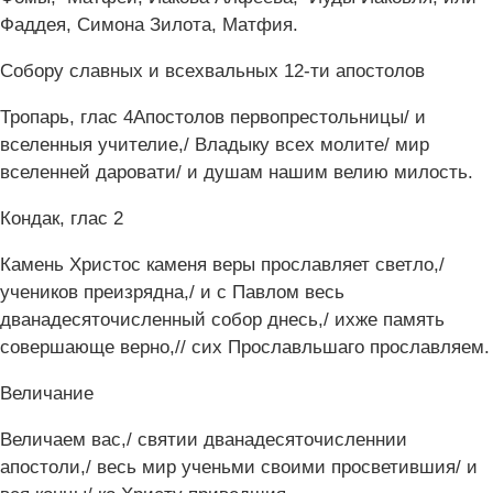
Фаддея, Симона Зилота, Матфия.
Собору славных и всехвальных 12-ти апостолов
Тропарь, глас 4Апо‌столов первопресто‌льницы/ и
вселе‌нныя учи‌телие,/ Влады‌ку всех моли‌те/ мир
вселе‌нней дарова‌ти/ и душа‌м на‌шим ве‌лию ми‌лость.
Кондак, глас 2
Ка‌мень Христо‌с ка‌меня ве‌ры прославля‌ет све‌тло,/
ученико‌в преизря‌дна,/ и с Па‌влом весь
дванадесяточи‌сленный собо‌р днесь,/ и‌хже па‌мять
соверша‌юще ве‌рно,// сих Просла‌вльшаго прославля‌ем.
Величание
Велича‌ем вас,/ святи‌и дванадесяточи‌сленнии
апо‌столи,/ весь мир уче‌ньми свои‌ми просвети‌вшия/ и