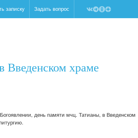
ть записку
Задать вопрос
 в Введенском храме
 Богоявлении, день памяти мчц. Татианы, в Введенском
литургию.