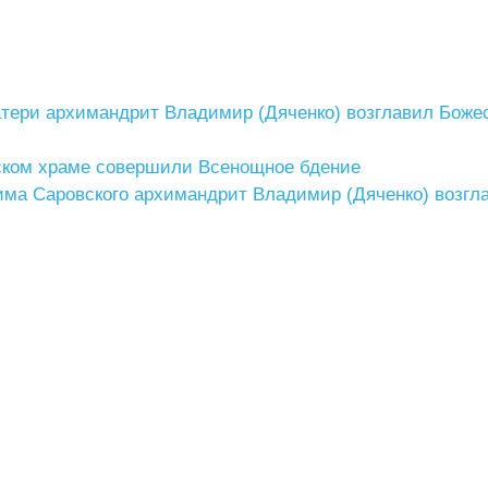
атери архимандрит Владимир (Дяченко) возглавил Боже
нском храме совершили Всенощное бдение
има Саровского архимандрит Владимир (Дяченко) возгл