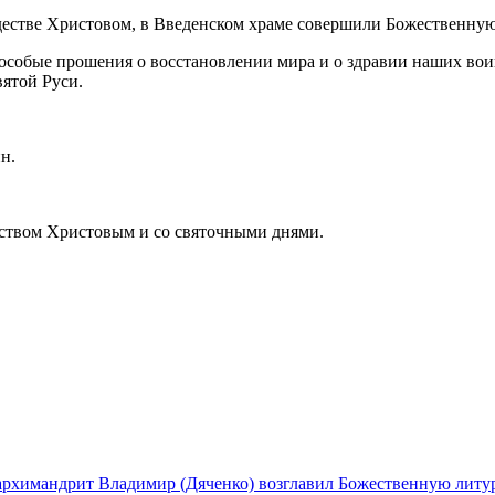
ждестве Христовом, в Введенском храме совершили Божественну
 особые прошения о восстановлении мира и о здравии наших во
вятой Руси.
н.
еством Христовым и со святочными днями.
архимандрит Владимир (Дяченко) возглавил Божественную литу