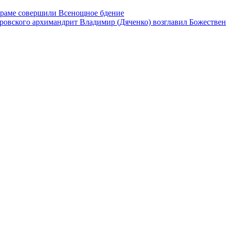
храме совершили Всенощное бдение
ровского архимандрит Владимир (Дяченко) возглавил Божестве