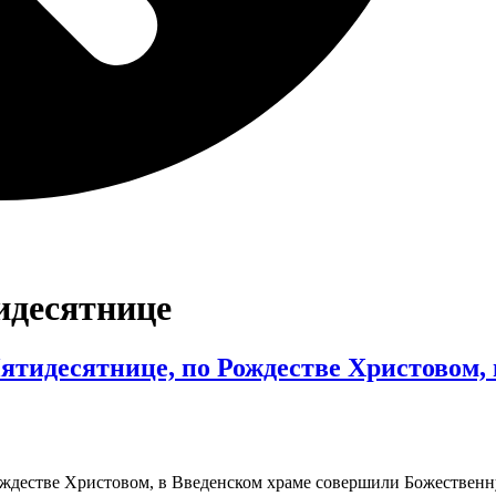
идесятнице
 Пятидесятнице, по Рождестве Христовом