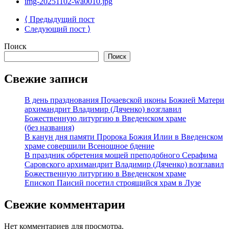
img-20251102-wa0010.jpg
⟨ Предыдущий пост
Следующий пост ⟩
Поиск
Поиск
Свежие записи
В день празднования Почаевской иконы Божией Матери
архимандрит Владимир (Дяченко) возглавил
Божественную литургию в Введенском храме
(без названия)
В канун дня памяти Пророка Божия Илии в Введенском
храме совершили Всенощное бдение
В праздник обретения мощей преподобного Серафима
Саровского архимандрит Владимир (Дяченко) возглавил
Божественную литургию в Введенском храме
Епископ Паисий посетил строящийся храм в Лузе
Свежие комментарии
Нет комментариев для просмотра.