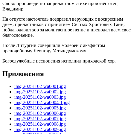
Слово проповеди по запричастном стихе произнёс отец
Владимир.
На отпусте настоятель поздравил верующих с воскресным
днём, причастников с принятием Святых Христовых Тайн,
поблагодарил хор за молитвенное пение и преподал всем свое
благословение.
После Литургии совершили молебен с акафистом
преподобному Леониду Устьнедумскому.
Богослужебные песнопения исполнил приходской хор.
Приложения
img-20251102-wa0001.jpg
img-20251102-wa0002.jpg
img-20251102-wa0003.jpg
img-20251102-wa0004-1.jpg
img-20251102-wa0005.jpg
img-20251102-wa0006.jpg
img-20251102-wa0007.jpg
img-20251102-wa0008.jpg
img-20251102-wa0009.jpg