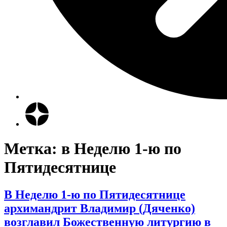
Метка:
в Неделю 1-ю по
Пятидесятнице
В Неделю 1-ю по Пятидесятнице
архимандрит Владимир (Дяченко)
возглавил Божественную литургию в