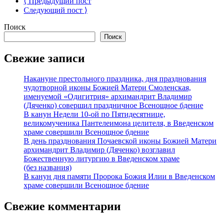
⟨ Предыдущий пост
Следующий пост ⟩
Поиск
Поиск
Свежие записи
Накануне престольного праздника, дня празднования
чудотворной иконы Божией Матери Смоленская,
именуемой «Одигитрия» архимандрит Владимир
(Дяченко) совершил праздничное Всенощное бдение
В канун Недели 10-ой по Пятидесятнице,
великомученика Пантелеимона целителя, в Введенском
храме совершили Всенощное бдение
В день празднования Почаевской иконы Божией Матери
архимандрит Владимир (Дяченко) возглавил
Божественную литургию в Введенском храме
(без названия)
В канун дня памяти Пророка Божия Илии в Введенском
храме совершили Всенощное бдение
Свежие комментарии