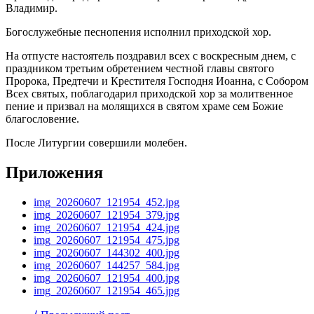
Владимир.
Богослужебные песнопения исполнил приходской хор.
На отпусте настоятель поздравил всех с воскресным днем, с
праздником третьим обретением честной главы святого
Пророка, Предтечи и Крестителя Господня Иоанна, с Собором
Всех святых, поблагодарил приходской хор за молитвенное
пение и призвал на молящихся в святом храме сем Божие
благословение.
После Литургии совершили молебен.
Приложения
img_20260607_121954_452.jpg
img_20260607_121954_379.jpg
img_20260607_121954_424.jpg
img_20260607_121954_475.jpg
img_20260607_144302_400.jpg
img_20260607_144257_584.jpg
img_20260607_121954_400.jpg
img_20260607_121954_465.jpg