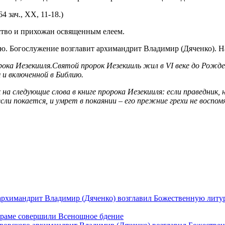
 зач., XX, 11-18.)
ство и прихожан освященным елеем.
. Богослужение возглавит архимандрит Владимир (Дяченко). Нач
рока Иезекииля.Святой пророк Иезекииль жил в VI веке до Рожд
 и включенной в Библию.
следующие слова в книге пророка Иезекииля: если праведник, н
и покается, и умрет в покаянии – его прежние грехи не воспомяну
архимандрит Владимир (Дяченко) возглавил Божественную литу
храме совершили Всенощное бдение