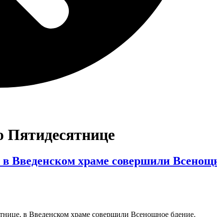
по Пятидесятнице
, в Введенском храме совершили Всенощн
сятнице, в Введенском храме совершили Всенощное бдение.