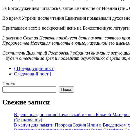
За Богослужением читалось Святое Евангелие от Иоанна (Ин., 64
Во время Утрени после чтения Евангелия помазывали духовен
Приглашаем всех в воскресный день на Божественную литургию
3 августа Святая Церковь празднует день памяти святого про
Пророчества Иезекииля записаны в книге, названной его именем
Святитель Димитрий Ростовский обращал внимание верующих на 
– будет отвечать за грех и подлежит осуждению; а грешник, есл
⟨ Предыдущий пост
Следующий пост ⟩
Поиск
Поиск
Свежие записи
В день празднования Почаевской иконы Божией Матери 
(без названия)
В канун дня памяти Пророка Божия Илии в Введенском 