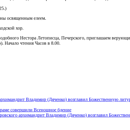
25.)
аны освященным елеем.
одской хор.
еподобного Нестора Летописца, Печерского, приглашаем верующи
. Начало чтения Часов в 8.00.
архимандрит Владимир (Дяченко) возглавил Божественную литу
храме совершили Всенощное бдение
ровского архимандрит Владимир (Дяченко) возглавил Божестве