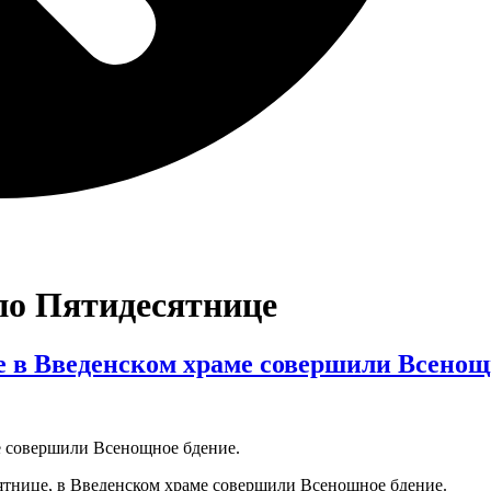
 по Пятидесятнице
е в Введенском храме совершили Всенощ
сятнице, в Введенском храме совершили Всенощное бдение.