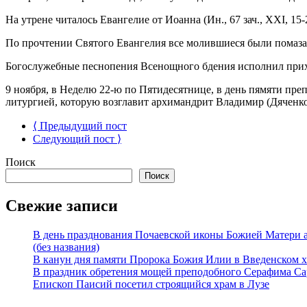
На утрене читалось Евангелие от Иоанна (Ин., 67 зач., XXI, 15-
По прочтении Святого Евангелия все молившиеся были помаз
Богослужебные песнопения Всенощного бдения исполнил прих
9 ноября, в Неделю 22-ю по Пятидесятнице, в день пямяти пр
литургией, которую возглавит архимандрит Владимир (Дяченко)
⟨ Предыдущий пост
Следующий пост ⟩
Поиск
Поиск
Свежие записи
В день празднования Почаевской иконы Божией Матери 
(без названия)
В канун дня памяти Пророка Божия Илии в Введенском 
В праздник обретения мощей преподобного Серафима Са
Епископ Паисий посетил строящийся храм в Лузе