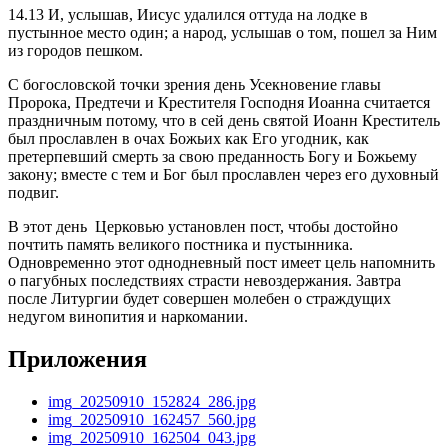
14.13 И, услышав, Иисус удалился оттуда на лодке в
пустынное место один; а народ, услышав о том, пошел за Ним
из городов пешком.
С богословской точки зрения день Усекновение главы
Пророка, Предтечи и Крестителя Господня Иоанна считается
праздничным потому, что в сей день святой Иоанн Креститель
был прославлен в очах Божьих как Его угодник, как
претерпевший смерть за свою преданность Богу и Божьему
закону; вместе с тем и Бог был прославлен через его духовный
подвиг.
В этот день Церковью установлен пост, чтобы достойно
почтить память великого постника и пустынника.
Одновременно этот однодневный пост имеет цель напомнить
о пагубных последствиях страсти невоздержания. Завтра
после Литургии будет совершен молебен о страждущих
недугом винопития и наркомании.
Приложения
img_20250910_152824_286.jpg
img_20250910_162457_560.jpg
img_20250910_162504_043.jpg