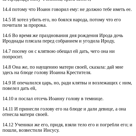
14.4 потому что Иоанн говорил ему: не должно тебе иметь ее.
14.5 И хотел убить его, но боялся народа, потому что его
почитали за пророка.
14.6 Во время же празднования дня рождения Ирода дочь
Иродиады плясала перед собранием и угодила Ироду,
14.7 посему он с клятвою обещал ей дать, чего она ни
попросит.
14.8 Она же, по наущению матери своей, сказала: дай мне
здесь на блюде голову Иоанна Крестителя.
14.9 И опечалился царь, но, ради клятвы и возлежащих с ним,
повелел дать ей,
14.10 и послал отсечь Иоанну голову в темнице.
14.11 И принесли голову его на блюде и дали девице, а она
отнесла матери своей.
14.12 Ученики же его, придя, взяли тело его и погребли его; и
пошли, возвестили Иисусу.