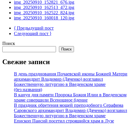
img_20250910_152821_676.jpg
img_20250910_162513_472.jpg
img_20250910_162522_824.jpg
img_20250910_160018_120.jpg
⟨ Предыдущий пост
Следующий пост ⟩
Поиск
Поиск
Свежие записи
В день празднования Почаевской иконы Божией Матери
архимандрит Владимир (Дяченко) возглавил
Божественную литургию в Введенском храме
(без названия)
В канун дня памяти Пророка Божия Илии в Введенском
храме совершили Всенощное бдение
В праздник обретения мощей преподобного Серафима
Саровского архимандрит Владимир (Дяченко) возглавил
Божественную литургию в Введенском храме
Епископ Паисий посетил строящийся храм в Лузе