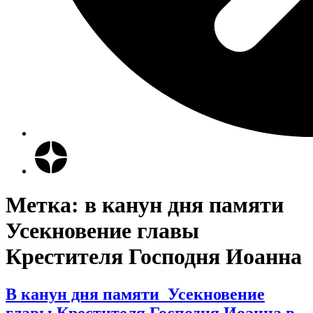
Метка:
в канун дня памяти
Усекновение главы
Крестителя Господня Иоанна
В канун дня памяти Усекновение
главы Крестителя Господня Иоанна в