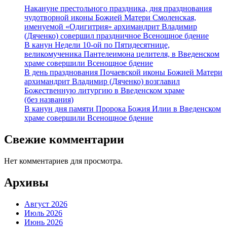
Накануне престольного праздника, дня празднования
чудотворной иконы Божией Матери Смоленская,
именуемой «Одигитрия» архимандрит Владимир
(Дяченко) совершил праздничное Всенощное бдение
В канун Недели 10-ой по Пятидесятнице,
великомученика Пантелеимона целителя, в Введенском
храме совершили Всенощное бдение
В день празднования Почаевской иконы Божией Матери
архимандрит Владимир (Дяченко) возглавил
Божественную литургию в Введенском храме
(без названия)
В канун дня памяти Пророка Божия Илии в Введенском
храме совершили Всенощное бдение
Свежие комментарии
Нет комментариев для просмотра.
Архивы
Август 2026
Июль 2026
Июнь 2026