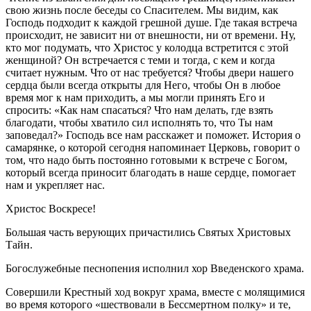
свою жизнь после беседы со Спасителем. Мы видим, как
Господь подходит к каждой грешной душе. Где такая встреча
происходит, не зависит ни от внешности, ни от времени. Ну,
кто мог подумать, что Христос у колодца встретится с этой
женщиной? Он встречается с теми и тогда, с кем и когда
считает нужным. Что от нас требуется? Чтобы двери нашего
сердца были всегда открыты для Него, чтобы Он в любое
время мог к нам приходить, а мы могли принять Его и
спросить: «Как нам спасаться? Что нам делать, где взять
благодати, чтобы хватило сил исполнять то, что Ты нам
заповедал?» Господь все нам расскажет и поможет. История о
самарянке, о которой сегодня напоминает Церковь, говорит о
том, что надо быть постоянно готовыми к встрече с Богом,
который всегда приносит благодать в наше сердце, помогает
нам и укрепляет нас.
Христос Воскресе!
Большая часть верующих причастились Святых Христовых
Тайн.
Богослужебные песнопения исполнил хор Введенского храма.
Совершили Крестный ход вокруг храма, вместе с молящимися
во время которого «шествовали в Бессмертном полку» и те,