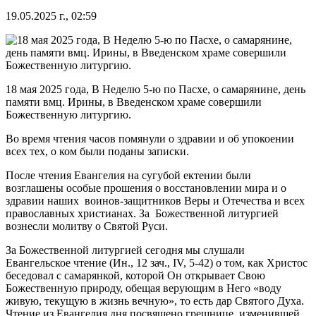
19.05.2025 г., 02:59
18 мая 2025 года, В Неделю 5-ю по Пасхе, о самарянине, день
памяти вмц. Ирины, в Введенском храме совершили
Божественную литургию.
Во время чтения часов помянули о здравии и об упокоении
всех тех, о ком были поданы записки.
После чтения Евангелия на сугубой ектении были
возглашены особые прошения о восстановлении мира и о
здравии наших воинов-защитников Веры и Отечества и всех
православных христианах. За Божественной литургией
вознесли молитву о Святой Руси.
За Божественной литургией сегодня мы слушали
Евангельское чтение (Ин., 12 зач., IV, 5-42) о том, как Христос
беседовал с самарянкой, которой Он открывает Свою
Божественную природу, обещая верующим в Него «воду
живую, текущую в жизнь вечную», то есть дар Святого Духа.
Чтение из Евангелия дня посвящено грешнице, изменившей