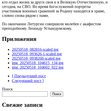
кто отдал жизнь за други своя и в Великую Отечественную, и
сегодня, на СВО. Во время богослужений портреты
участников военных сражений за Родину находятся в храме,
словно снова рядом с нами.
По окончании Литургии совершили молебен с акафистом
преподобному Леониду Устьнедумскому.
Приложения
20250518_082816-scaled.jpg
20250518_093626-1-scaled.jpg
20250518_0938260-scaled.jpg
img_20250518_104615_134.jpg
img_20250518_104602_922.jpg
⟨ Предыдущий пост
Следующий пост ⟩
Поиск
Поиск
Свежие записи