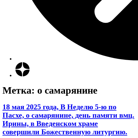
Метка:
о самарянине
18 мая 2025 года, В Неделю 5-ю по
Пасхе, о самарянине, день памяти вмц.
Ирины, в Введенском храме
совершили Божественную литургию.