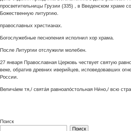
православных христианах.
Богослужебные песнопения исполнил хор храма.
После Литургии отслужили молебен.
27 января Православная Церковь чествует святую равно
веке, обратив древних иверийцев, исповедовавших огне
России.
Велича́ем тя,/ свята́я равноапо́стольная Ни́но,/ всю стр
Поиск
Поиск