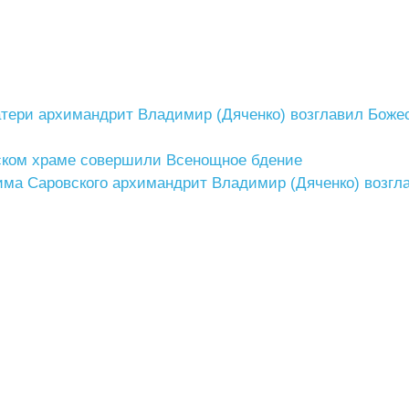
атери архимандрит Владимир (Дяченко) возглавил Боже
нском храме совершили Всенощное бдение
има Саровского архимандрит Владимир (Дяченко) возгл