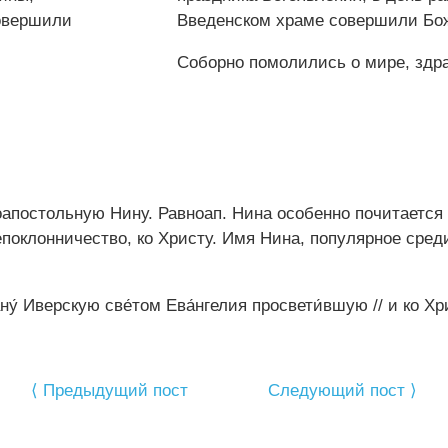
Введенском храме совершили Бо
Соборно помолились о мире, здр
апостольную Нину. Равноап. Нина особенно почитается в
поклонничество, ко Христу. Имя Нина, популярное сред
ану́ Иверскую све́том Ева́нгелия просвети́вшую // и ко Хр
⟨ Предыдущий пост
Следующий пост ⟩