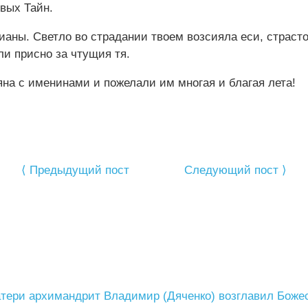
вых Тайн.
 Све‌тло во страда‌нии твое‌м возсия‌ла еси‌, страстоте‌
ли‌ при‌сно за чту‌щия тя.
на с именинами и пожелали им многая и благая лета!
⟨ Предыдущий пост
Следующий пост ⟩
атери архимандрит Владимир (Дяченко) возглавил Боже