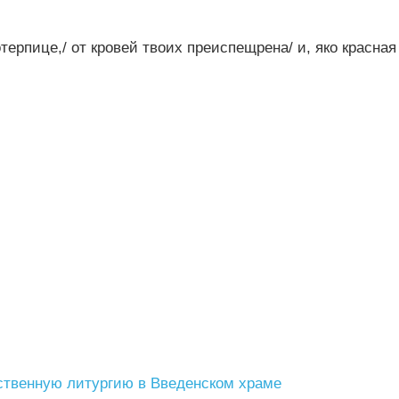
рпице,/ от крове‌й твои‌х преиспещре‌на/ и, я‌ко кра‌сная
ственную литургию в Введенском храме