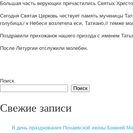
Большая часть верующих причастились Святых Христо
Сегодня Святая Церковь чествует память мученицы Татианы.
голуби‌ца,/ к Небеси‌ возлете‌ла еси‌, Татиа‌но,// те‌мже мо
Поздравили прихожанок нашего прихода с именем Татья
После Литургии отслужили молебен.
Поиск
Поиск
Свежие записи
В день празднования Почаевской иконы Божией М