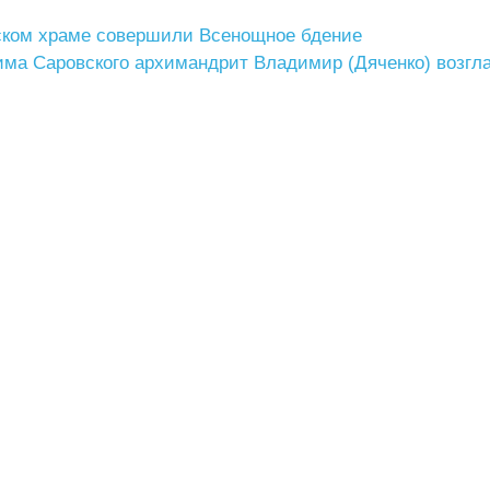
нском храме совершили Всенощное бдение
има Саровского архимандрит Владимир (Дяченко) возгл