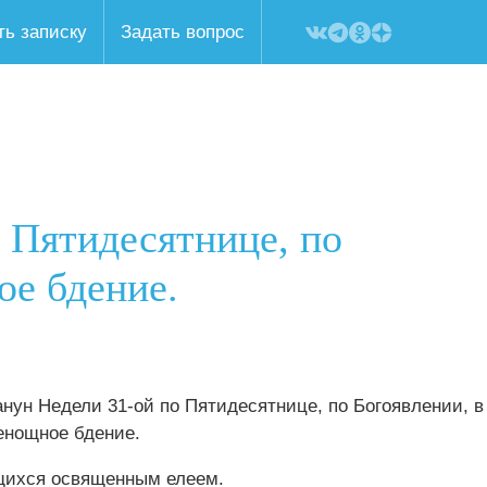
ть записку
Задать вопрос
о Пятидесятнице, по
ое бдение.
канун Недели 31-ой по Пятидесятнице, по Богоявлении, в
енощное бдение.
ящихся освященным елеем.