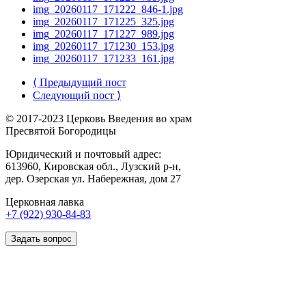
img_20260117_171222_846-1.jpg
img_20260117_171225_325.jpg
img_20260117_171227_989.jpg
img_20260117_171230_153.jpg
img_20260117_171233_161.jpg
⟨ Предыдущий пост
Следующий пост ⟩
© 2017-2023 Церковь Введения во храм
Пресвятой Богородицы
Юридический и почтовый адрес:
613960, Кировская обл., Лузский р-н,
дер. Озерская ул. Набережная, дом 27
Церковная лавка
+7 (922) 930-84-83
Задать вопрос