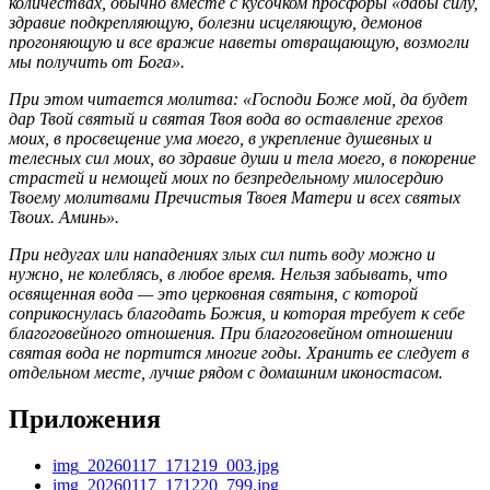
количествах, обычно вместе с кусочком просфоры «дабы силу,
здравие подкрепляющую, болезни исцеляющую, демонов
прогоняющую и все вражие наветы отвращающую, возмогли
мы получить от Бога».
При этом читается молитва: «Господи Боже мой, да будет
дар Твой святый и святая Твоя вода во оставление грехов
моих, в просвещение ума моего, в укрепление душевных и
телесных сил моих, во здравие души и тела моего, в покорение
страстей и немощей моих по безпредельному милосердию
Твоему молитвами Пречистыя Твоея Матери и всех святых
Твоих. Аминь».
При недугах или нападениях злых сил пить воду можно и
нужно, не колеблясь, в любое время. Нельзя забывать, что
освященная вода — это церковная святыня, с которой
соприкоснулась благодать Божия, и которая требует к себе
благоговейного отношения. При благоговейном отношении
святая вода не портится многие годы. Хранить ее следует в
отдельном месте, лучше рядом с домашним иконостасом.
Приложения
img_20260117_171219_003.jpg
img_20260117_171220_799.jpg