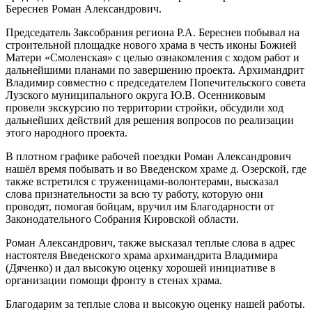
Береснев Роман Александрович.
Председатель Заксобрания региона Р.А. Береснев побывал на
строительной площадке нового храма в честь иконы Божией
Матери «Смоленская» с целью ознакомления с ходом работ и
дальнейшими планами по завершению проекта. Архимандрит
Владимир совместно с председателем Попечительского совета
Лузского муниципального округа Ю.В. Осенниковым
провели экскурсию по территории стройки, обсудили ход
дальнейших действий для решения вопросов по реализации
этого народного проекта.
В плотном графике рабочей поездки Роман Александрович
нашёл время побывать и во Введенском храме д. Озерской, где
также встретился с труженицами-волонтерами, высказал
слова признательности за всю ту работу, которую они
проводят, помогая бойцам, вручил им Благодарности от
Законодательного Собрания Кировской области.
Роман Александрович, также высказал теплые слова в адрес
настоятеля Введенского храма архимандрита Владимира
(Дяченко) и дал высокую оценку хорошей инициативе в
организации помощи фронту в стенах храма.
Благодарим за теплые слова и высокую оценку нашей работы.