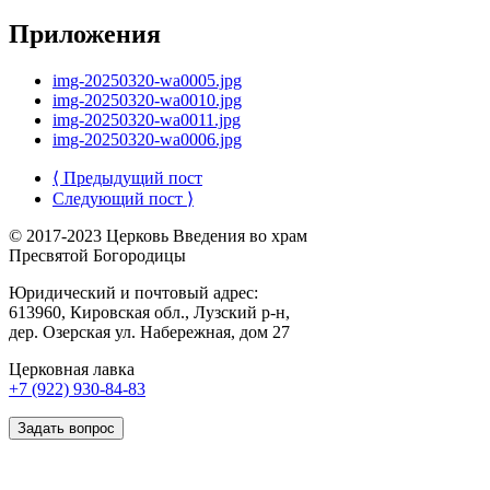
Приложения
img-20250320-wa0005.jpg
img-20250320-wa0010.jpg
img-20250320-wa0011.jpg
img-20250320-wa0006.jpg
⟨ Предыдущий пост
Следующий пост ⟩
© 2017-2023 Церковь Введения во храм
Пресвятой Богородицы
Юридический и почтовый адрес:
613960, Кировская обл., Лузский р-н,
дер. Озерская ул. Набережная, дом 27
Церковная лавка
+7 (922) 930-84-83
Задать вопрос