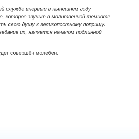
ей службе впервые в нынешнем году
ие, которое звучит в молитвенной темноте
ть свою душу к великопостному поприщу.
ведание их, является началом подлинной
удет совершён молебен.