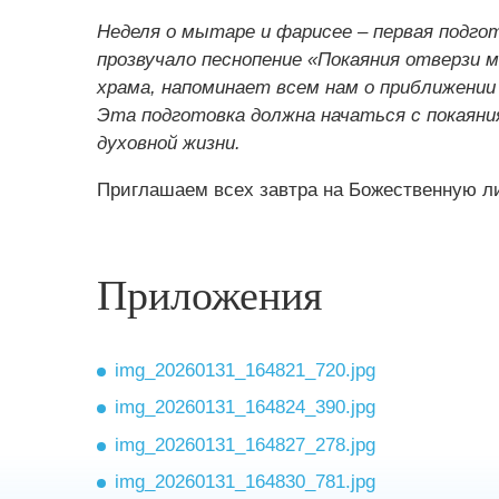
Неделя о мытаре и фарисее – первая подго
прозвучало песнопение «Покаяния отверзи 
храма, напоминает всем нам о приближени
Эта подготовка должна начаться с покаяния
духовной жизни.
Приглашаем всех завтра на Божественную ли
Приложения
img_20260131_164821_720.jpg
img_20260131_164824_390.jpg
img_20260131_164827_278.jpg
img_20260131_164830_781.jpg