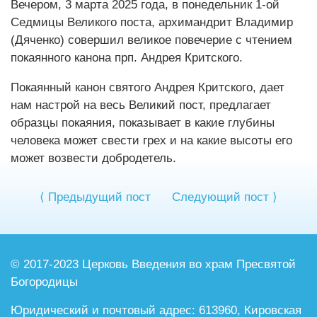
Вечером, 3 марта 2025 года, в понедельник 1-ой
Седмицы Великого поста, архимандрит Владимир
(Дяченко) совершил великое повечерие с чтением
покаянного канона прп. Андрея Критского.
Покаянный канон святого Андрея Критского, дает
нам настрой на весь Великий пост, предлагает
образцы покаяния, показывает в какие глубины
человека может свести грех и на какие высоты его
может возвести добродетель.
⟨ Предыдущий пост
Следующий пост ⟩
© 2017-2023 Церковь Введения во храм
Пресвятой
Богородицы
Юридический и почтовый адрес:
613960, Кировская