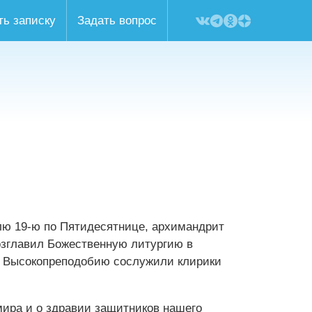
ть записку
Задать вопрос
елю 19-ю по Пятидесятнице, архимандрит
озглавил Божественную литургию в
о Высокопреподобию сослужили клирики
мира и о здравии защитников нашего