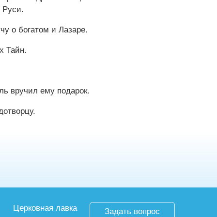
 Руси.
чу о богатом и Лазаре.
х Тайн.
ль вручил ему подарок.
дотворцу.
Церковная лавка
Задать вопрос