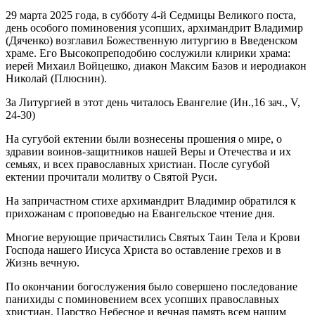
29 марта 2025 года, в субботу 4-й Седмицы Великого поста,
день особого поминовения усопших, архимандрит Владимир
(Дяченко) возглавил Божественную литургию в Введенском
храме. Его Высокопреподобию сослужили клирики храма:
иерей Михаил Войцешко, диакон Максим Базов и иеродиакон
Николай (Плюснин).
За Литургией в этот день читалось Евангелие (Ин.,16 зач., V,
24-30)
На сугубой ектении были вознесены прошения о мире, о
здравии воинов-защитников нашей Веры и Отечества и их
семьях, и всех православных христиан. После сугубой
ектении прочитали молитву о Святой Руси.
На запричастном стихе архимандрит Владимир обратился к
прихожанам с проповедью на Евангельское чтение дня.
Многие верующие причастились Святых Таин Тела и Крови
Господа нашего Иисуса Христа во оставление грехов и в
Жизнь вечную.
По окончании богослужения было совершено последование
панихиды с поминовением всех усопших православных
христиан. Царство Небесное и вечная память всем нашим