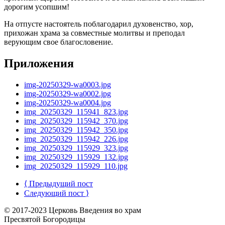
дорогим усопшим!
На отпусте настоятель поблагодарил духовенство, хор,
прихожан храма за совместные молитвы и преподал
верующим свое благословение.
Приложения
img-20250329-wa0003.jpg
img-20250329-wa0002.jpg
img-20250329-wa0004.jpg
img_20250329_115941_823.jpg
img_20250329_115942_370.jpg
img_20250329_115942_350.jpg
img_20250329_115942_226.jpg
img_20250329_115929_323.jpg
img_20250329_115929_132.jpg
img_20250329_115929_110.jpg
⟨ Предыдущий пост
Следующий пост ⟩
© 2017-2023 Церковь Введения во храм
Пресвятой Богородицы