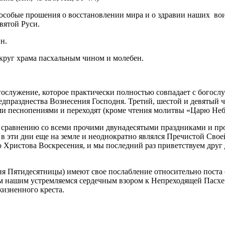
 особые прошения о восстановлении мира и о здравии наших во
вятой Руси.
н.
круг храма пасхальным чином и молебен.
гослужение, которое практически полностью совпадает с богосл
едпразднества Вознесения Господня. Третий, шестой и девятый 
и песнопениями и переходят (кроме чтения молитвы «Царю Небе
сравнению со всеми прочими двунадесятыми праздниками и прод
в эти дни еще на земле и неоднократно являлся Пречистой Свое
 Христова Воскресения, и мы последний раз приветствуем друг 
дня Пятидесятницы) имеют свое послабление относительно пост
лем нашим устремляемся сердечным взором к Непреходящей Пасхе
жизненного креста.