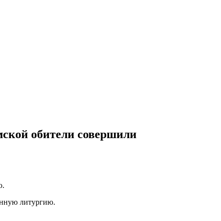
умской обители совершили
енную литургию.