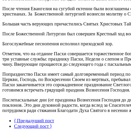
После чтения Евангелия на сугубой ектении были возглашены
христианах. За Божественной литургией вознесли молитву о С
Большая часть верующих причастились Святых Христовых Тай
После Божественной Литургии был совершен Крестный ход во
Богослужебные песнопения исполнил приходской хор.
Отметим, что на отдание Пасхи совершается торжественное бо
три уставные службы: празднику Пасхи, Недели о слепом и Пр
чину. Вверующие прощаются до следующего года с пасхальным
Попразднество Пасхи имеет самый долговременный период по 
Церкви, Господь, по Воскресении Своем из мертвых, пребывал 
Пасхи заканчивается это сорокадневное празднование Светлого
готовимся встречать грядущий праздник Вознесения Господня.
Послепасхальные дни (от праздника Вознесения Господня до 
поклонов. Это дни духовной радости, когда вслед за Спасите
потрудимся ради стяжания Благодати Духа Святого в несении 
⟨ Предыдущий пост
Следующий пост ⟩