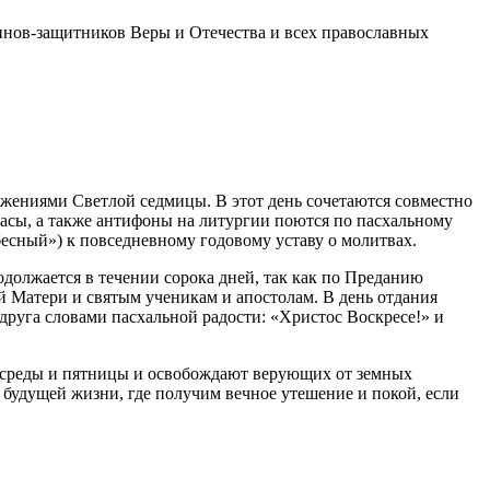
инов-защитников Веры и Отечества и всех православных
ужениями Светлой седмицы. В этот день сочетаются совместно
часы, а также антифоны на литургии поются по пасхальному
сный») к повседневному годовому уставу о молитвах.
олжается в течении сорока дней, так как по Преданию
й Матери и святым ученикам и апостолам. В день отдания
друга словами пасхальной радости: «Христос Воскресе!» и
а среды и пятницы и освобождают верующих от земных
 будущей жизни, где получим вечное утешение и покой, если