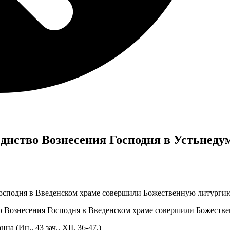
зднство Вознесения Господня в Устьнед
тво Вознесения Господня в Введенском храме совершили Божеств
 (Ин., 43 зач., XII, 36-47.)