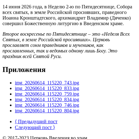
14 июня 2026 года, в Неделю 2-ю по Пятидесятнице, Собора
всех святых, в земле Российской просиявших, праведного
Иоанна Кронштадтского, архимандрит Владимир (Дяченко)
совершил Божественную литургию в Введенском храме.
Второе воскресенье по Пятидесятнице – это «Неделя Всех
Святых, в земле Российской просиявших». Церковь
прославляет сонм праведников и мучеников, как
прославленных, так и ведомых одному лишь Богу. Это
праздник всей Святой Руси.
Приложения
img_20260614_115220_743.jpg
img_20260614_115220_833.jpg
img_20260614_115220_759.jpg
img_20260614_115220_834.jpg
img_20260614_115220_746.jpg
img_20260614_115220_804.jpg
⟨ Предыдущий пост
Следующий пост ⟩
© 2017-2023 Церковь Введения во храм