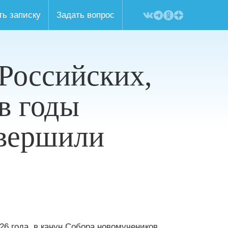
ть записку
Задать вопрос
Российских,
в годы
овершили
26 года, в канун Собора новомучеников