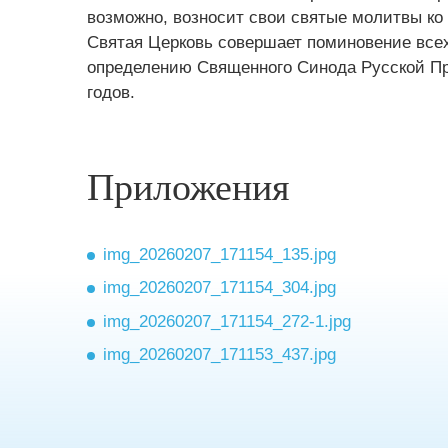
возможно, возносит свои святые молитвы ко
Святая Церковь совершает поминовение всех
определению Священного Синода Русской Пра
годов.
Приложения
img_20260207_171154_135.jpg
img_20260207_171154_304.jpg
img_20260207_171154_272-1.jpg
img_20260207_171153_437.jpg