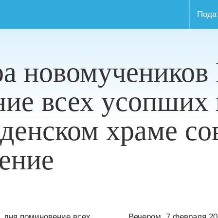
Пода
а новомучеников 
ие всех усопших 
еденском храме с
ение
Вечером, 7 февраля 20