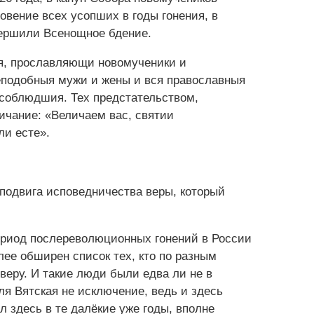
овение всех усопших в годы гонения, в
ершили Всенощное бдение.
я, прославля‌ющи новому‌ченики и
реподо‌бныя му‌жи и жены‌ и вся правосла‌вныя
у соблю‌дшия. Тех предста‌тельством,
ичание: «Велича‌ем вас, святи‌и
ли есте‌».
 подвига исповедничества веры, который
ериод послереволюционных гонений в России
лее обширен список тех, кто по разным
веру. И такие люди были едва ли не в
я Вятская не исключение, ведь и здесь
л здесь в те далёкие уже годы, вполне