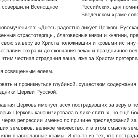
Российских, дня помин
Введенском храме сов
вомучеников: «Днесь ра‌достно лику‌ет Це‌рковь Ру‌сска
твенныя страстоте‌рпцы, благове‌рныя кня‌зи и княги‌ни, п
 свою‌ за ве‌ру во Христа‌ положи‌вшия и кровьми‌ и‌стин
осла‌вии сохрани‌ до сконча‌ния ве‌ка» и праздничное вел
тим честна‌я страда‌ния ва‌ша, я‌же за Христа‌/ претерпе‌
ся освященным елеем.
вовать и проникнуться глубиной, существом содержания
едники Церкви Русской.
авная Церковь именует всех пострадавших за веру в п
оторых Церковь канонизировала в лике святых, но ещё бо
 через репрессии именно по причине преследований за 
ших земляков, великое множество, и в этом смысле земл
яли православные храмы. И кто-то из тех, кто пострада