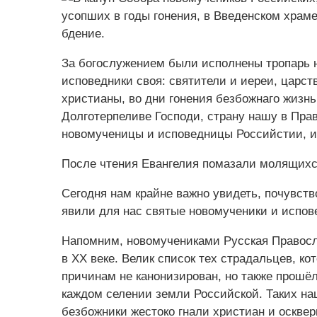
За богослужением были исполнены тропарь но
испове‌дники своя‌: святи‌тели и иере‌и, ца‌рс
христиа‌ны, во дни гоне‌ния безбо‌жнаго жизнь
Долготерпели‌ве Господи, страну‌ на‌шу в Прав
новому‌ченицы и испове‌дницы Росси‌йстии, и ч
После чтения Евангелия помазали молящих
Сегодня нам крайне важно увидеть, почувст
явили для нас святые новомученики и испов
Напомним, новомучениками Русская Правосл
в ХХ веке. Велик список тех страдальцев, к
причинам не канонизирован, но также прошёл
каждом селении земли Российской. Таких на
безбожники жестоко гнали христиан и оскверн