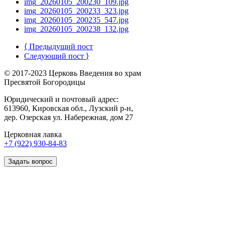
img_20260105_200230_109.jpg
img_20260105_200233_323.jpg
img_20260105_200235_547.jpg
img_20260105_200238_132.jpg
⟨ Предыдущий пост
Следующий пост ⟩
© 2017-2023 Церковь Введения во храм
Пресвятой Богородицы
Юридический и почтовый адрес:
613960, Кировская обл., Лузский р-н,
дер. Озерская ул. Набережная, дом 27
Церковная лавка
+7 (922) 930-84-83
Задать вопрос