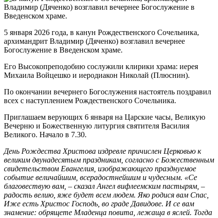
5 января 2026 года, в канун Рождественского Сочельника,
архимандрит Владимир (Дяченко) возглавил вечернее
Богослужение в Введенском храме.
Его Высокопреподобию сослужили клирики храма: иерея
Михаила Войцешко и иеродиакон Николай (Плюснин).
По окончании вечернего Богослужения настоятель поздравил
всех с наступлением Рождественского Сочельника.
Приглашаем верующих 6 января на Царские часы, Великую
Вечерню и Божественную литургия святителя Василия
Великого. Начало в 7.30.
День Рождества Христова издревле причислен Церковью к
великим двунадесятым праздникам, согласно с Божественным
свидетельством Евангелия, изображающего празднуемое
событие величайшим, всерадостнейшим и чудесным. «Се
благовествую вам, – сказал Ангел вифлеемским пастырям, –
радость велию, яже будет всем людем. Яко родися вам Спас,
Иже есть Христос Господь, во граде Давидове. И се вам
знамение: обрящете Младенца повита, лежаща в яслей. Тогда