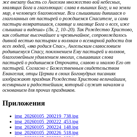
же внезапу бысть со Ангелом множество вой небесных,
хвалящих Бога и глаголющих: слава в вышних Богу, и на земли
мир, в человецех благоволение. Вси слышавшии дивишася о
глаголанных от пастырей о рождшемся Спасителе, и сами
пастыри возвратишася, славяще и хваляще Бога о всех, иже
слышаша и видеша» (Лк. 2, 10–20). Так Рождество Христово,
как событие высочайшее и чрезвычайное, сопровождалось
дивной вестью пастырям и волхвам о всемирной радости для
всех людей, «яко родися Спас», Ангельским славословием
родившемуся Спасу, поклонением Ему пастырей и волхвов,
благоговейным удивлением многих, слышавших слова
пастырей о родившемся Отрочати, славою и хвалою Его от
пастырей. Согласно с Божественным свидетельством
Евангелия, отцы Церкви в своих Богомудрых писаниях
изображают праздник Рождества Христова величайшим,
всемирным и радостнейшим, который служит началом и
основанием для прочих праздников.
Приложения
img_20260105_200219_738.jpg
img_20260105_200222_453.jpg
img_20260105_200224_148.jpg
img_20260105_200226_518.jpg