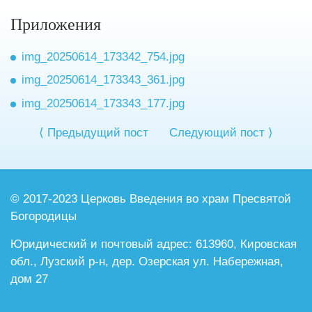
Приложения
img_20250614_173342_754.jpg
img_20250614_173343_361.jpg
img_20250614_173343_177.jpg
⟨ Предыдущий пост
Следующий пост ⟩
© 2017-2023 Церковь Введения во храм
Пресвятой
Богородицы
Юридический и почтовый адрес:
613960, Кировская
обл., Лузский р-н,
дер. Озерская ул. Набережная,
дом 27