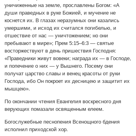
уничиженные на земле, прославлены Богом: «А
души праведных в руке Божией, и мучение не
коснется их. В глазах неразумных они казались
умершими, и исход их считался погибелью, и
отшествие от нас — уничтожением; но они
пребывают в мире»; Прем 5:15–6:3 — святые
восторжествуют в день пришествия Господня:
«Праведники живут вовеки; награда их — в Господе,
и попечение о них — у Вышнего. Посему они
получат царство славы и венец красоты от руки
Господа, ибо Он покроет их десницею и защитит их
мышцею».
По окончании чтения Евангелия воскресного дня
верующих помазали освященным елеем.
Богослужебные песнопения Всенощного бдения
исполнил приходской хор.