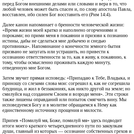
перед Богом внешними делами или словами и вера в то, что
любой человек может быть спасен и, по слову апостола Павла,
восставлен, ибо силен Бог восставить его (Рим 14:4).
Далее канон напоминает о бренности человеческой жизни:
«Время жизни моей кратко и наполнено огорчениями и
пороками; но прими меня в покаянии и призови к познанию
истины, дабы не сделаться мне добычею и снедью
противника». Напоминание о конечности земного бытия
призвано не запугать или устрашить, но привести к
осознанию ответственности за то, как я живу, к покаянию, к
тому, чтобы осмысленно проживать каждую минуту,
отведенную мне Богом.
Затем звучит прямая исповедь: «Припадаю к Тебе, Владыка, и
приношу со слезами слова мои: согрешил я, как не согрешила
блудница, и жил в беззакониях, как никто другой на земле; но
смилуйся над созданием Своим и возроди меня». Эти строки
также лишены оправданий или попыток смягчить вину. Мы
исповедуемся Богу и в молитве обращаемся к Нему как
единственному источнику прощения и милости.
Припев «Помилуй мя, Боже, помилуй мя» здесь подводит
итоги моего краткого четырехдневного пути по закоулкам
души, главный из которых — осознание собственных грехов и