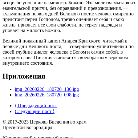
всецелое упование на милость Божию. Эта молитва мытаря из
евангельской притчи, без оправданий и превозношения, —
кульминация первых дней Великого поста: человек смиренно
предстоит перед Господом, трезво оценивает себя и свою
жизнь, признает все свои слабости, не теряет надежды и
уповает на милость Божию.
Великий покаянный канон Андрея Критского, читаемый в
первые дни Великого поста, — совершенно удивительный по
своей глубине диалог человека с Богом и самим собой, в
котором слова Писания становятся своеобразным зеркалом
внутреннего состояния.
Приложения
img_20260226_180720_136.jpg
img_20260226_180720_098.jpg
⟨ Предыдущий пост
Следующий пост ⟩
© 2017-2023 Церковь Введения во храм
Пресвятой Богородицы
Юридический и почтовый адрес: