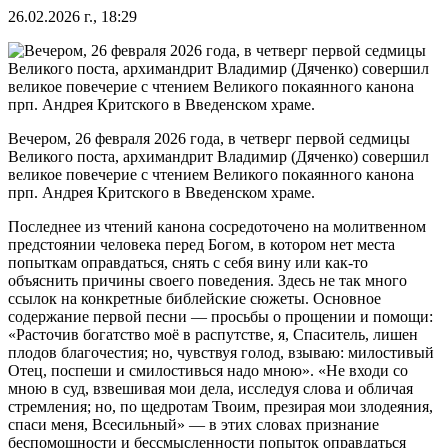
26.02.2026 г., 18:29
Вечером, 26 февраля 2026 года, в четверг первой седмицы
Великого поста, архимандрит Владимир (Дяченко) совершил
великое повечерие с чтением Великого покаянного канона
прп. Андрея Критского в Введенском храме.
Последнее из чтений канона сосредоточено на молитвенном
предстоянии человека перед Богом, в котором нет места
попыткам оправдаться, снять с себя вину или как-то
объяснить причины своего поведения. Здесь не так много
ссылок на конкретные библейские сюжеты. Основное
содержание первой песни — просьбы о прощении и помощи:
«Расточив богатство моё в распутстве, я, Спаситель, лишен
плодов благочестия; но, чувствуя голод, взываю: милостивый
Отец, поспеши и смилостивься надо мною». «Не входи со
мною в суд, взвешивая мои дела, исследуя слова и обличая
стремления; но, по щедротам Твоим, презирая мои злодеяния,
спаси меня, Всесильный» — в этих словах признание
беспомощности и бессмысленности попыток оправдаться