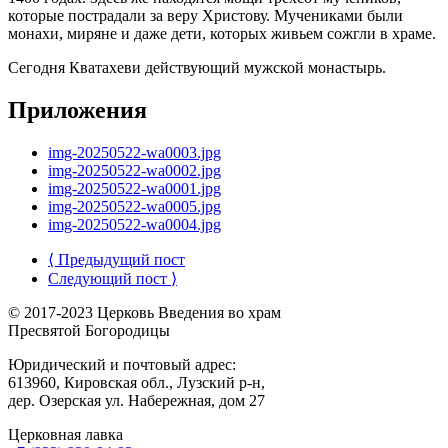
которые пострадали за веру Христову. Мучениками были
монахи, миряне и даже дети, которых живьем сожгли в храме.
Сегодня Кватахеви действующий мужской монастырь.
Приложения
img-20250522-wa0003.jpg
img-20250522-wa0002.jpg
img-20250522-wa0001.jpg
img-20250522-wa0005.jpg
img-20250522-wa0004.jpg
⟨ Предыдущий пост
Следующий пост ⟩
© 2017-2023 Церковь Введения во храм
Пресвятой Богородицы
Юридический и почтовый адрес:
613960, Кировская обл., Лузский р-н,
дер. Озерская ул. Набережная, дом 27
Церковная лавка