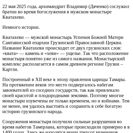
22 мая 2025 года, архимандрит Владимир (Дяченко) сослужил
братии во время богослужения в мужском монастыре
Кватахеви.
Немного истории.
Кватахеви — мужской монастырь Успения Божией Матери
Самтависской епархии Грузинской Православной Церкви.
Название Кватахеви происходит от двух грузинских слов:
«квата» — камень и «хеви» — ущелье. Так что расположение
монастыря понятно уже из самого названия. Монастырский
комплекс располагается в самом древнем регионе Грузии –
Картли.
Построенный в XII веке в эпоху правления царицы Тамары.
На протяжении веков это место подвергалось набегам
завоевателей из соседних государств, так как привлекало
своей красотой и плодородными землями. Поэтому многие
монастыри изувечены не только временем, но и войнами. Тем
не менее, им удалось выстоять и сохранить в себе богатую
историю грузинского народа.
Сооружения монастыря получили сильные разрушения во
время набегов Тамерлана, которые происходили примерно в в
1400 годах. Здесь же находятся мощи трехсот мучеников,