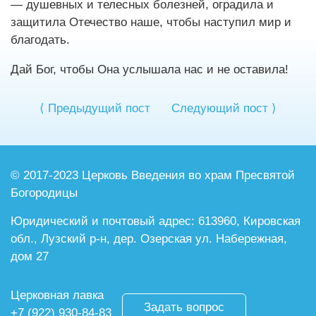
— душевных и телесных болезней, оградила и
защитила Отечество наше, чтобы наступил мир и
благодать.
Дай Бог, чтобы Она услышала нас и не оставила!
⟨ Предыдущий пост
Следующий пост ⟩
© 2017-2023 Церковь Введения во храм
Пресвятой
Богородицы
Юридический и почтовый адрес:
613960, Кировская
обл., Лузский р-н,
дер. Озерская ул. Набережная,
дом 27
Церковная лавка
Задать вопрос
+7 (922) 930-84-83