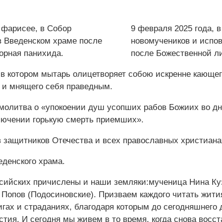
9 февраля 2025 года, 
новомучеников и испов
после Божественной л
, в котором мытарь олицетворяет собою искренне кающе
в и мнящего себя праведным.
 молитва о «упокоении душ усопших рабов Божиих во д
ключении горькую смерть приемших».
 защитников Отечества и всех православных христиана
денского храма.
ссийских причислены и наши земляки:мученица Нина Ку
 Попов (Подосиновские). Призваем каждого читать жити
игах и страданиях, благодаря которым до сегодняшнего
естия. И сегодня мы живем в то время, когда снова восс