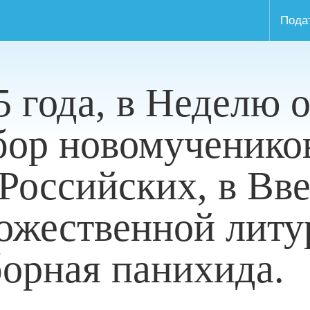
Пода
5 года, в Неделю 
бор новомученико
Российских, в Вв
ожественной литу
орная панихида.