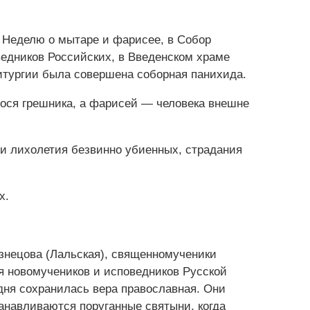
в Неделю о мытаре и фарисее, в Собор
едников Российских, в Введенском храме
итургии была совершена соборная панихида.
гося грешника, а фарисей — человека внешне
ни лихолетия безвинно убиенных, страдания
х.
знецова (Лальская), священномученики
я новомучеников и исповедников Русской
 дня сохранилась вера православная. Они
танавливаются поруганные святыни, когда