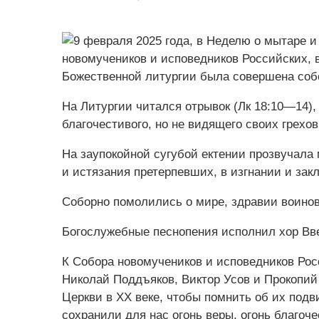
На Литургии читался отрывок (Лк 18:10—14)
благочестивого, но не видящего своих грехо
На заупокойной сугубой ектении прозвучала
и истязания претерпевших, в изгнании и за
Соборно помолились о мире, здравии воинов
Богослужебные песнопения исполнил хор Вве
К Собора новомучеников и исповедников Ро
Николай Поддъяков, Виктор Усов и Прокопий
Церкви в XX веке, чтобы помнить об их подв
сохранили для нас огонь веры, огонь благоч