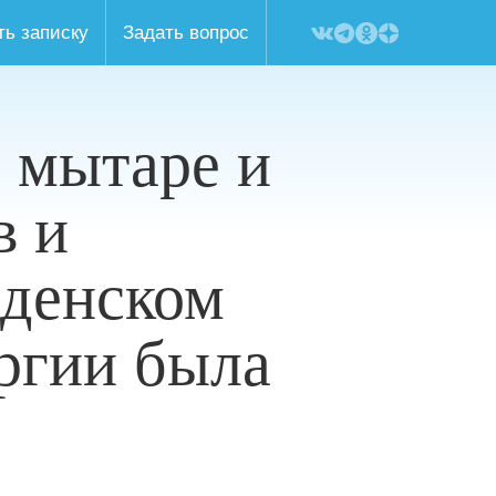
ть записку
Задать вопрос
о мытаре и
в и
еденском
ргии была